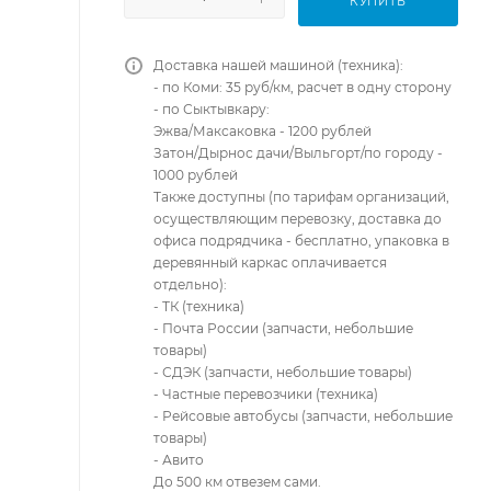
КУПИТЬ
Доставка нашей машиной (техника):
- по Коми: 35 руб/км, расчет в одну сторону
- по Сыктывкару:
Эжва/Максаковка - 1200 рублей
Затон/Дырнос дачи/Выльгорт/по городу -
1000 рублей
Также доступны (по тарифам организаций,
осуществляющим перевозку, доставка до
офиса подрядчика - бесплатно, упаковка в
деревянный каркас оплачивается
отдельно):
- ТК (техника)
- Почта России (запчасти, небольшие
товары)
- СДЭК (запчасти, небольшие товары)
- Частные перевозчики (техника)
- Рейсовые автобусы (запчасти, небольшие
товары)
- Авито
До 500 км отвезем сами.