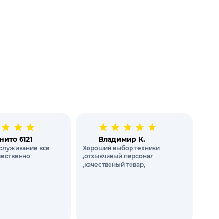
нито 6121
Владимир К.
служивание все
Хороший выбор техники
чественно
,отзывчивый персонал
,качественый товар,