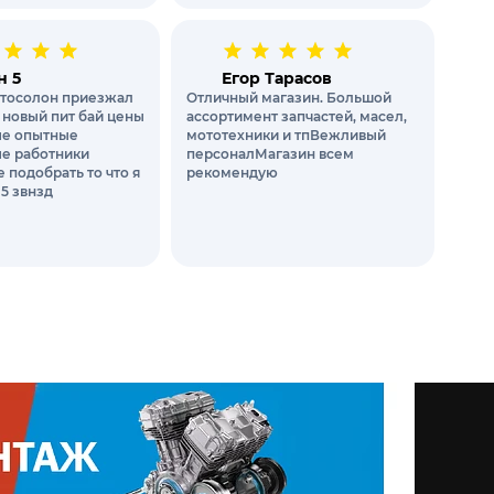
н 5
Егор Тарасов
тосолон приезжал
Отличный магазин. Большой
 новый пит бай цены
ассортимент запчастей, масел,
е опытные
мототехники и тпВежливый
е работники
персоналМагазин всем
 подобрать то что я
рекомендую
 5 звнзд