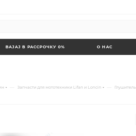
BAJAJ В РАССРОЧКУ 0%
О НАС
—
—
ин
Запчасти для мототехники Lifan и Loncin
Глушитель 