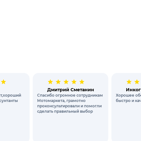
Дмитрий Сметанин
Инког
т,хороший
Спасибо огромное сотрудникам
Хорошее об
сунтанты
Мотомаркета, грамотно
быстро и ка
проконсультировали и помогли
сделать правильный выбор