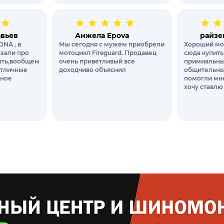
авьев
Анжела Epova
райзе
DNA , в
Мы сегодня с мужем приобрели
Хороший мо
азали про
мотоцикл Fireguard. Продавец
сюда купить
вать,вообщем
очень приветливый все
примиальны
отличные
доходчиво объяснил
общительны
чное
помогли мне
хочу ставлю