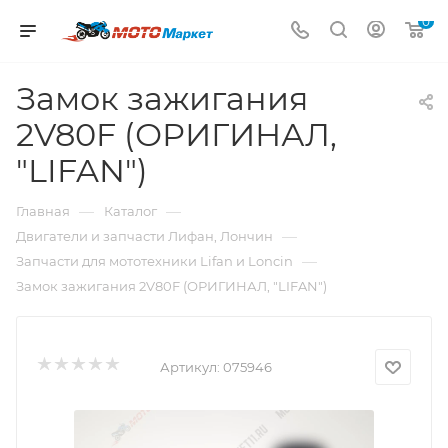
0
Замок зажигания
2V80F (ОРИГИНАЛ,
"LIFAN")
—
—
Главная
Каталог
—
Двигатели и запчасти Лифан, Лончин
—
Запчасти для мототехники Lifan и Loncin
Замок зажигания 2V80F (ОРИГИНАЛ, "LIFAN")
Артикул:
075946