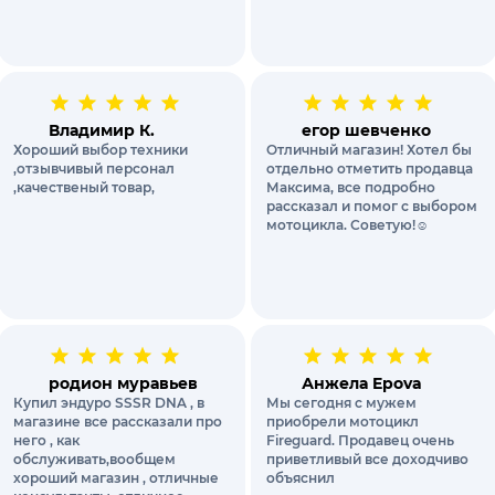
Владимир К.
егор шевченко
Хороший выбор техники
Отличный магазин! Хотел бы
,отзывчивый персонал
отдельно отметить продавца
,качественый товар,
Максима, все подробно
рассказал и помог с выбором
мотоцикла. Советую!☺️
родион муравьев
Анжела Epova
Купил эндуро SSSR DNA , в
Мы сегодня с мужем
магазине все рассказали про
приобрели мотоцикл
него , как
Fireguard. Продавец очень
обслуживать,вообщем
приветливый все доходчиво
хороший магазин , отличные
объяснил