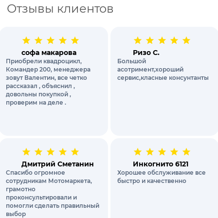
Отзывы клиентов
софа макарова
Ризо С.
Приобрели квадроцикл,
Большой
Командер 200, менеджера
асотримент,хороший
зовут Валентин, все четко
сервис,класные консунтанты
рассказал , объяснил ,
довольны покупкой ,
проверим на деле .
Дмитрий Сметанин
Инкогнито 6121
Спасибо огромное
Хорошее обслуживание все
сотрудникам Мотомаркета,
быстро и качественно
грамотно
проконсультировали и
помогли сделать правильный
выбор