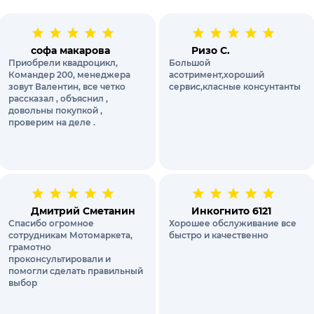
софа макарова
Ризо С.
Приобрели квадроцикл,
Большой
Командер 200, менеджера
асотримент,хороший
зовут Валентин, все четко
сервис,класные консунтанты
рассказал , объяснил ,
довольны покупкой ,
проверим на деле .
Дмитрий Сметанин
Инкогнито 6121
Спасибо огромное
Хорошее обслуживание все
сотрудникам Мотомаркета,
быстро и качественно
грамотно
проконсультировали и
помогли сделать правильный
выбор