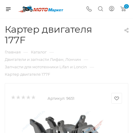
0
Картер двигателя
177F
—
—
Главная
Каталог
—
Двигатели и запчасти Лифан, Лончин
—
Запчасти для мототехники Lifan и Loncin
Картер двигателя 177F
Артикул:
9651