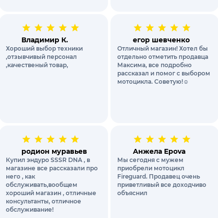
Владимир К.
егор шевченко
Хороший выбор техники
Отличный магазин! Хотел бы
,отзывчивый персонал
отдельно отметить продавца
,качественый товар,
Максима, все подробно
рассказал и помог с выбором
мотоцикла. Советую!☺️
родион муравьев
Анжела Epova
Купил эндуро SSSR DNA , в
Мы сегодня с мужем
магазине все рассказали про
приобрели мотоцикл
него , как
Fireguard. Продавец очень
обслуживать,вообщем
приветливый все доходчиво
хороший магазин , отличные
объяснил
консультанты, отличное
обслуживание!