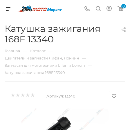
0
Катушка зажигания
168F 13340
—
—
Главная
Каталог
—
Двигатели и запчасти Лифан, Лончин
—
Запчасти для мототехники Lifan и Loncin
Катушка зажигания 168F 13340
Артикул:
13340