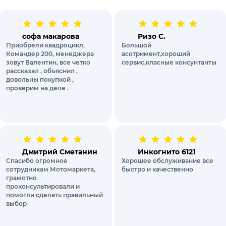
софа макарова
Ризо С.
Приобрели квадроцикл,
Большой
Командер 200, менеджера
асотримент,хороший
зовут Валентин, все четко
сервис,класные консунтанты
рассказал , объяснил ,
довольны покупкой ,
проверим на деле .
Дмитрий Сметанин
Инкогнито 6121
Спасибо огромное
Хорошее обслуживание все
сотрудникам Мотомаркета,
быстро и качественно
грамотно
проконсультировали и
помогли сделать правильный
выбор