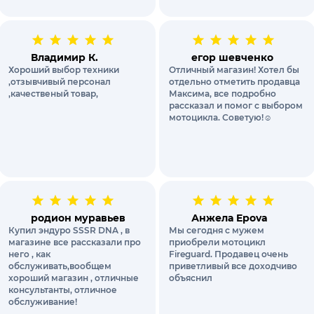
Владимир К.
егор шевченко
Хороший выбор техники
Отличный магазин! Хотел бы
,отзывчивый персонал
отдельно отметить продавца
,качественый товар,
Максима, все подробно
рассказал и помог с выбором
мотоцикла. Советую!☺️
родион муравьев
Анжела Epova
Купил эндуро SSSR DNA , в
Мы сегодня с мужем
магазине все рассказали про
приобрели мотоцикл
него , как
Fireguard. Продавец очень
обслуживать,вообщем
приветливый все доходчиво
хороший магазин , отличные
объяснил
консультанты, отличное
обслуживание!