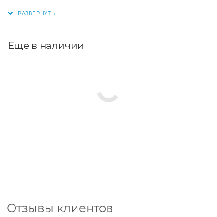
одноцилиндровых бензиновых двигателей
мотоблоков и культиваторов мощностью
4/5,5/6,5/7/7,5 л. с. с воздушным охлаждением
Еще в наличии
Отзывы клиентов