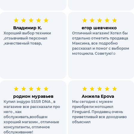
Владимир К.
егор шевченко
Хороший выбор техники
Отличный магазин! Хотел бы
,отзывчивый персонал
отдельно отметить продавца
,качественый товар,
Максима, все подробно
рассказал и помог с выбором
мотоцикла. Советую!☺️
родион муравьев
Анжела Epova
Купил эндуро SSSR DNA , в
Мы сегодня с мужем
магазине все рассказали про
приобрели мотоцикл
него , как
Fireguard. Продавец очень
обслуживать,вообщем
приветливый все доходчиво
хороший магазин , отличные
объяснил
консультанты, отличное
обслуживание!