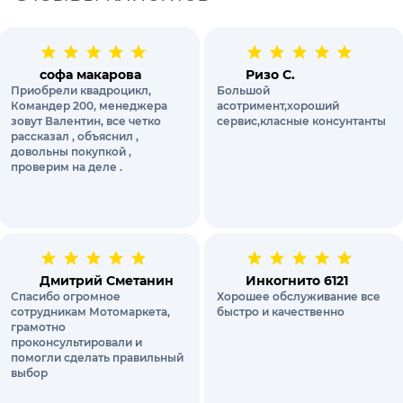
софа макарова
Ризо С.
Приобрели квадроцикл,
Большой
Командер 200, менеджера
асотримент,хороший
зовут Валентин, все четко
сервис,класные консунтанты
рассказал , объяснил ,
довольны покупкой ,
проверим на деле .
Дмитрий Сметанин
Инкогнито 6121
Спасибо огромное
Хорошее обслуживание все
сотрудникам Мотомаркета,
быстро и качественно
грамотно
проконсультировали и
помогли сделать правильный
выбор