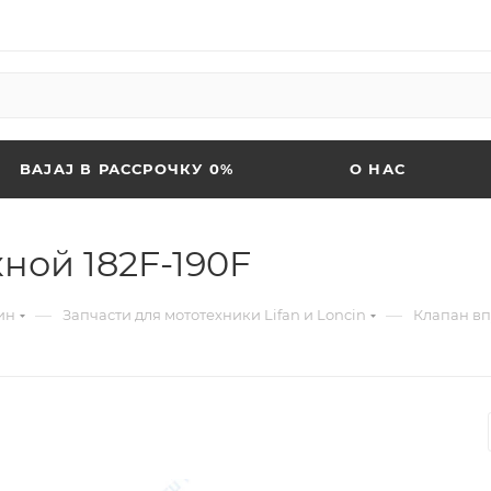
BAJAJ В РАССРОЧКУ 0%
О НАС
ной 182F-190F
—
—
ин
Запчасти для мототехники Lifan и Loncin
Клапан вп