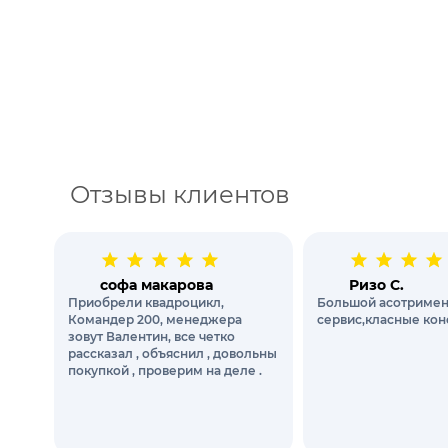
Отзывы клиентов
софа макарова
Ризо С.
Приобрели квадроцикл,
Большой асотримен
Командер 200, менеджера
сервис,класные кон
зовут Валентин, все четко
рассказал , объяснил , довольны
покупкой , проверим на деле .