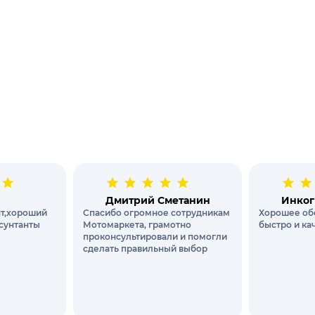
Дмитрий Сметанин
Инког
т,хороший
Спасибо огромное сотрудникам
Хорошее об
сунтанты
Мотомаркета, грамотно
быстро и ка
проконсультировали и помогли
сделать правильный выбор