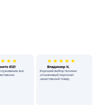
нито 6121
Владимир К.
служивание все
Хороший выбор техники
чественно
,отзывчивый персонал
,качественый товар,