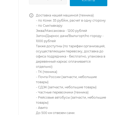
КУПИТЬ
Доставка нашей машиной (техника):
- по Коми: 35 руб/км, расчет в одну сторону
- по Сыктывкару:
Эжва/Максаковка - 1200 рублей
Затон/Дырнос дачи/Выльгорт/по городу -
1000 рублей
Также доступны (по тарифам организаций,
осуществляющим перевозку, доставка до
офиса подрядчика - бесплатно, упаковка в
деревянный каркас оплачивается
отдельно):
- ТК (техника)
- Почта России (запчасти, небольшие
товары)
- СДЭК (запчасти, небольшие товары)
- Частные перевозчики (техника)
- Рейсовые автобусы (запчасти, небольшие
товары)
- Авито
До 500 км отвезем сами.