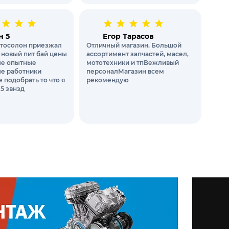
н 5
Егор Тарасов
тосолон приезжал
Отличный магазин. Большой
 новый пит бай цены
ассортимент запчастей, масел,
е опытные
мототехники и тпВежливый
е работники
персоналМагазин всем
 подобрать то что я
рекомендую
 5 звнзд