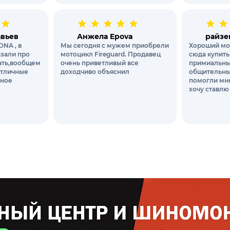
авьев
Анжела Epova
райзе
DNA , в
Мы сегодня с мужем приобрели
Хороший мо
азали про
мотоцикл Fireguard. Продавец
сюда купить
вать,вообщем
очень приветливый все
примиальны
отличные
доходчиво объяснил
общительны
чное
помогли мне
хочу ставлю