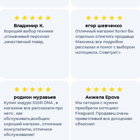
Владимир К.
егор шевченко
Хороший выбор техники
Отличный магазин! Хотел бы
,отзывчивый персонал
отдельно отметить продавца
,качественый товар,
Максима, все подробно
рассказал и помог с выбором
мотоцикла. Советую!☺️
родион муравьев
Анжела Epova
Купил эндуро SSSR DNA , в
Мы сегодня с мужем
магазине все рассказали про
приобрели мотоцикл
него , как
Fireguard. Продавец очень
обслуживать,вообщем
приветливый все доходчиво
хороший магазин , отличные
объяснил
консультанты, отличное
обслуживание!