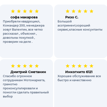
софа макарова
Ризо С.
Приобрели квадроцикл,
Большой
Командер 200, менеджера
асотримент,хороший
зовут Валентин, все четко
сервис,класные консунтанты
рассказал , объяснил ,
довольны покупкой ,
проверим на деле .
Дмитрий Сметанин
Инкогнито 6121
Спасибо огромное
Хорошее обслуживание все
сотрудникам Мотомаркета,
быстро и качественно
грамотно
проконсультировали и
помогли сделать правильный
выбор