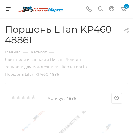
0
Поршень Lifan KP460
48861
—
—
Главная
Каталог
—
Двигатели и запчасти Лифан, Лончин
—
Запчасти для мототехники Lifan и Loncin
Поршень Lifan KP460 48861
Артикул:
48861