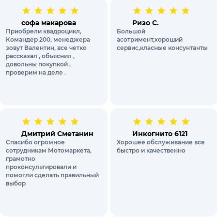
софа макарова
Ризо С.
Приобрели квадроцикл,
Большой
Командер 200, менеджера
асотримент,хороший
зовут Валентин, все четко
сервис,класные консунтанты
рассказал , объяснил ,
довольны покупкой ,
проверим на деле .
Дмитрий Сметанин
Инкогнито 6121
Спасибо огромное
Хорошее обслуживание все
сотрудникам Мотомаркета,
быстро и качественно
грамотно
проконсультировали и
помогли сделать правильный
выбор