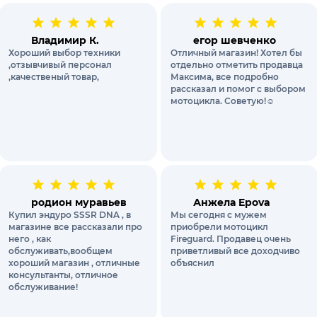
Владимир К.
егор шевченко
Хороший выбор техники
Отличный магазин! Хотел бы
,отзывчивый персонал
отдельно отметить продавца
,качественый товар,
Максима, все подробно
рассказал и помог с выбором
мотоцикла. Советую!☺️
родион муравьев
Анжела Epova
Купил эндуро SSSR DNA , в
Мы сегодня с мужем
магазине все рассказали про
приобрели мотоцикл
него , как
Fireguard. Продавец очень
обслуживать,вообщем
приветливый все доходчиво
хороший магазин , отличные
объяснил
консультанты, отличное
обслуживание!