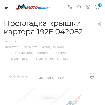
0
Прокладка крышки
картера 192F 042082
—
—
Главная
Каталог
—
Двигатели и запчасти Лифан, Лончин
—
Запчасти для мототехники Lifan и Loncin
Прокладка крышки картера 192F 042082
Артикул:
042082