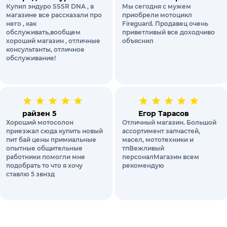
Купил эндуро SSSR DNA , в
Мы сегодня с мужем
магазине все рассказали про
приобрели мотоцикл
него , как
Fireguard. Продавец очень
обслуживать,вообщем
приветливый все доходчиво
хороший магазин , отличные
объяснил
консультанты, отличное
обслуживание!
райзен 5
Егор Тарасов
Хороший мотосолон
Отличный магазин. Большой
приезжал сюда купить новый
ассортимент запчастей,
пит бай цены примиальные
масел, мототехники и
опытные общительные
тпВежливый
работники помогли мне
персоналМагазин всем
подобрать то что я хочу
рекомендую
ставлю 5 звнзд