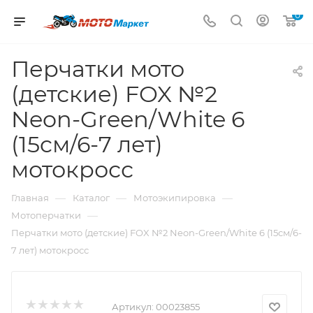
0
Перчатки мото
(детские) FOX №2
Neon-Green/White 6
(15cм/6-7 лет)
мотокросс
—
—
—
Главная
Каталог
Мотоэкипировка
—
Мотоперчатки
Перчатки мото (детские) FOX №2 Neon-Green/White 6 (15cм/6-
7 лет) мотокросс
Артикул:
00023855