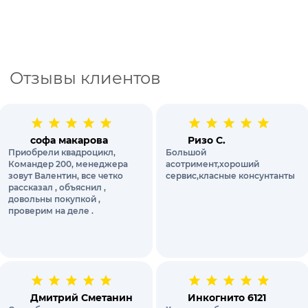
контролировать транспортное средство.
Резинка на запястье надёжно фиксирует перчатки
на руке, предотвращая их сползание.
Отзывы клиентов
софа макарова
Ризо С.
Приобрели квадроцикл,
Большой
Командер 200, менеджера
асотримент,хороший
зовут Валентин, все четко
сервис,класные консунтанты
рассказал , объяснил ,
довольны покупкой ,
проверим на деле .
Дмитрий Сметанин
Инкогнито 6121