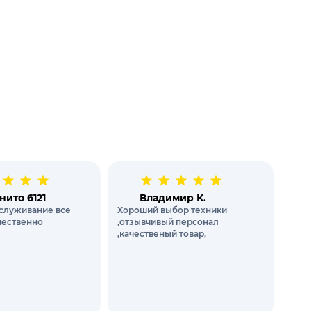
нито 6121
Владимир К.
служивание все
Хороший выбор техники
чественно
,отзывчивый персонал
,качественый товар,