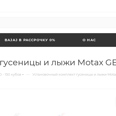
BAJAJ В РАССРОЧКУ 0%
О НАС
 гусеницы и лыжи Motax G
—
 - 150 кубов
Установочный комплект гусеницы и лыжи Mot