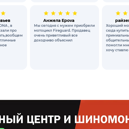
авьев
Анжела Epova
райзе
DNA , в
Мы сегодня с мужем приобрели
Хороший мо
азали про
мотоцикл Fireguard. Продавец
сюда купить
вать,вообщем
очень приветливый все
примиальны
отличные
доходчиво объяснил
общительны
чное
помогли мне
хочу ставлю