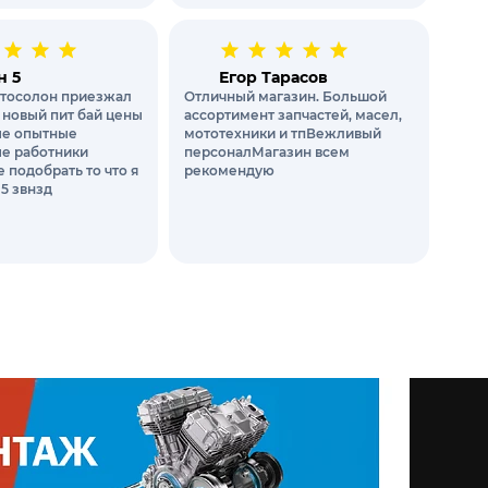
н 5
Егор Тарасов
тосолон приезжал
Отличный магазин. Большой
 новый пит бай цены
ассортимент запчастей, масел,
е опытные
мототехники и тпВежливый
е работники
персоналМагазин всем
 подобрать то что я
рекомендую
 5 звнзд