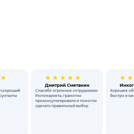
Дмитрий Сметанин
Инког
т,хороший
Спасибо огромное сотрудникам
Хорошее об
сунтанты
Мотомаркета, грамотно
быстро и ка
проконсультировали и помогли
сделать правильный выбор