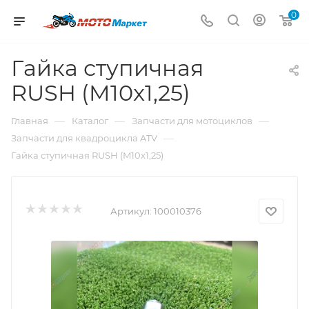
0
Гайка ступичная
RUSH (M10x1,25)
—
—
—
Главная
Каталог
Запчасти для мотоциклов
—
Запчасти для квадроцикла ATV
Гайка ступичная RUSH (M10x1,25)
Артикул:
100010376