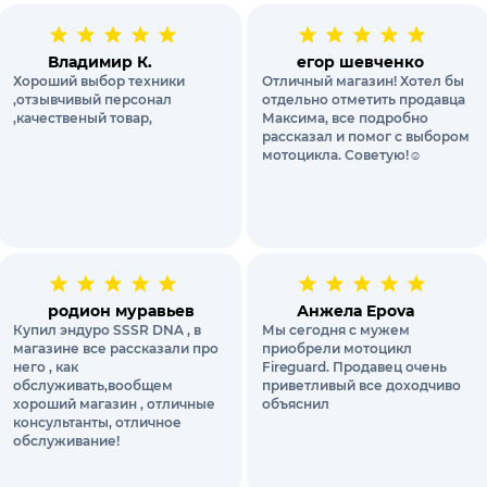
Владимир К.
егор шевченко
Хороший выбор техники
Отличный магазин! Хотел бы
,отзывчивый персонал
отдельно отметить продавца
,качественый товар,
Максима, все подробно
рассказал и помог с выбором
мотоцикла. Советую!☺️
родион муравьев
Анжела Epova
Купил эндуро SSSR DNA , в
Мы сегодня с мужем
магазине все рассказали про
приобрели мотоцикл
него , как
Fireguard. Продавец очень
обслуживать,вообщем
приветливый все доходчиво
хороший магазин , отличные
объяснил
консультанты, отличное
обслуживание!