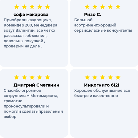
софа макарова
Ризо С.
Приобрели квадроцикл,
Большой
Командер 200, менеджера
асотримент,хороший
зовут Валентин, все четко
сервис,класные консунтанты
рассказал , объяснил ,
довольны покупкой ,
проверим на деле .
Дмитрий Сметанин
Инкогнито 6121
Спасибо огромное
Хорошее обслуживание все
сотрудникам Мотомаркета,
быстро и качественно
грамотно
проконсультировали и
помогли сделать правильный
выбор